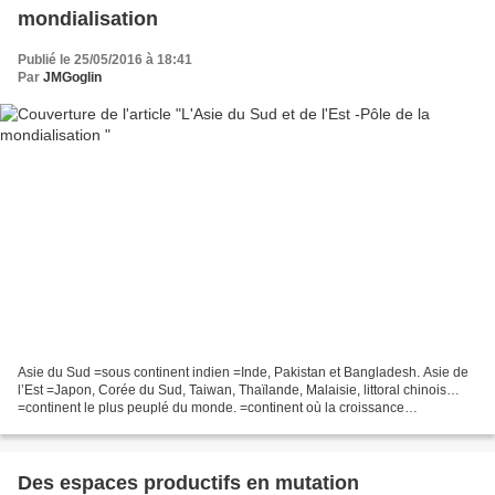
mondialisation
Publié le 25/05/2016 à 18:41
Par
JMGoglin
Asie du Sud =sous continent indien =Inde, Pakistan et Bangladesh. Asie de
l’Est =Japon, Corée du Sud, Taiwan, Thaïlande, Malaisie, littoral chinois…
=continent le plus peuplé du monde. =continent où la croissance
économique est la plus forte. Pb : La...
Des espaces productifs en mutation