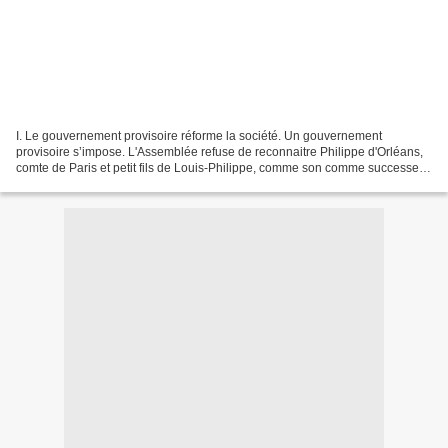
I. Le gouvernement provisoire réforme la société. Un gouvernement
provisoire s’impose. L'Assemblée refuse de reconnaitre Philippe d'Orléans,
comte de Paris et petit fils de Louis-Philippe, comme son comme successeur.
24 février 1848 : Un gouvernement...