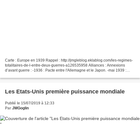
Carte : Europe en 1939 Rappel : http://jmgleblog.eklablog.com/les-regimes-
totalitaires-de-l-entre-deux-guerres-a126535958 Alliances : Annexions
d’avant guerre : -1936 : Pacte entre l'Allemagne et le Japon. -mai 1939 :
Pacte d’acier entre l’Allemagne et...
Les Etats-Unis première puissance mondiale
Publié le 15/07/2019 à 12:33
Par
JMGoglin