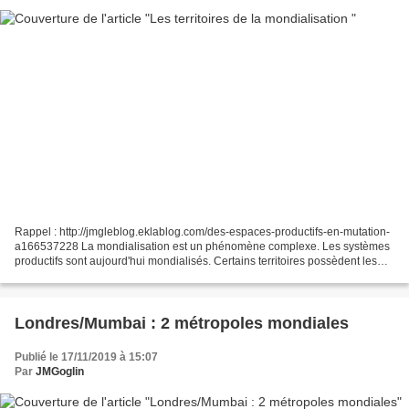
Rappel : http://jmgleblog.eklablog.com/des-espaces-productifs-en-mutation-
a166537228 La mondialisation est un phénomène complexe. Les systèmes
productifs sont aujourd'hui mondialisés. Certains territoires possèdent les
fonctions décisionnelles. D'autres...
Londres/Mumbai : 2 métropoles mondiales
Publié le 17/11/2019 à 15:07
Par
JMGoglin