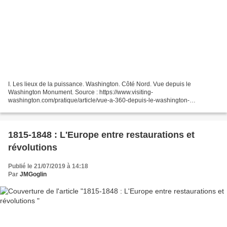
I. Les lieux de la puissance. Washington. Côté Nord. Vue depuis le
Washington Monument. Source : https://www.visiting-
washington.com/pratique/article/vue-a-360-depuis-le-washington-
monument-21/ Côté Sud. Vue depuis le Washington Monument. Source :
https://www.visiting-washington.com/pratique/article/vue-a-360-depuis-le-
washington-monument-21/...
1815-1848 : L'Europe entre restaurations et
révolutions
Publié le 21/07/2019 à 14:18
Par
JMGoglin