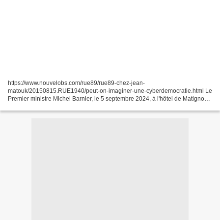
https://www.nouvelobs.com/rue89/rue89-chez-jean-
matouk/20150815.RUE1940/peut-on-imaginer-une-cyberdemocratie.html Le
Premier ministre Michel Barnier, le 5 septembre 2024, à l'hôtel de Matignon,
à Paris. (AMAURY CORNU / HANS LUCAS / AFP) Source
:https://www.leparisien.fr/economie/bloquons-tout-de-nouveaux-
rassemblements-a-travers-la-france-ce-samedi-avec-une-mobilisation-
nettement-reduite-13-09-2025-5SIJZMMBHRHM3IGRURCYVAE76E.php...