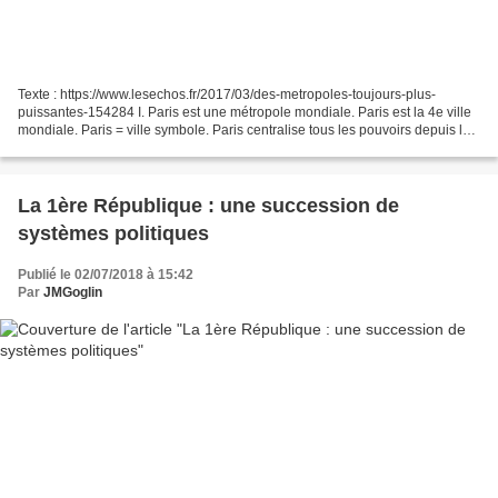
Texte : https://www.lesechos.fr/2017/03/des-metropoles-toujours-plus-
puissantes-154284 I. Paris est une métropole mondiale. Paris est la 4e ville
mondiale. Paris = ville symbole. Paris centralise tous les pouvoirs depuis le
XVIIIe s. Paris est le cœur...
La 1ère République : une succession de
systèmes politiques
Publié le 02/07/2018 à 15:42
Par
JMGoglin