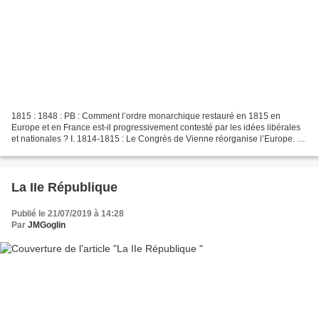
1815 : 1848 : PB : Comment l’ordre monarchique restauré en 1815 en
Europe et en France est-il progressivement contesté par les idées libérales
et nationales ? I. 1814-1815 : Le Congrès de Vienne réorganise l’Europe. Le
Congrès de Vienne rassemble les...
La IIe République
Publié le 21/07/2019 à 14:28
Par
JMGoglin