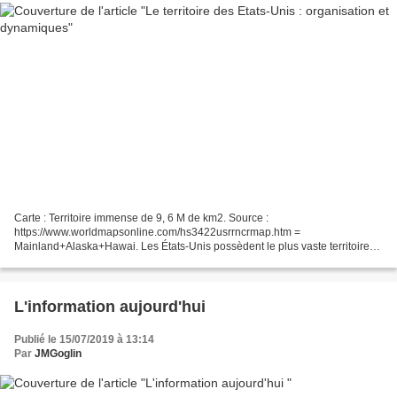
Carte : Territoire immense de 9, 6 M de km2. Source :
https://www.worldmapsonline.com/hs3422usrrncrmap.htm =
Mainland+Alaska+Hawai. Les États-Unis possèdent le plus vaste territoire
maîtrisé. 3 19M d' hab. Cet espace s'organise encore selon la logique...
L'information aujourd'hui
Publié le 15/07/2019 à 13:14
Par
JMGoglin