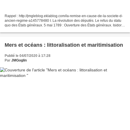
Rappel : http://jmgleblog.eklablog.com/la-remise-en-cause-de-la-societe-d-
ancien-regime-a145778480 I. La révolution des députés. Le refus du statu
quo des États généraux. 5 mai 1789 : Ouverture des États généraux. Isidore
Helman, Ouverture des États généraux...
Mers et océans : littoralisation et maritimisation
Publié le 04/07/2020 à 17:28
Par
JMGoglin