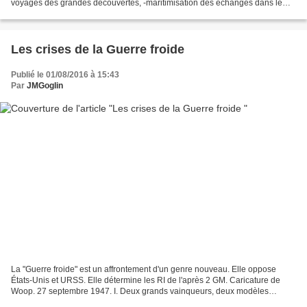
voyages des grandes découvertes, -maritimisation des échanges dans le
cadre de la mondialisation. Aujourd'hui...
Les crises de la Guerre froide
Publié le 01/08/2016 à 15:43
Par
JMGoglin
La "Guerre froide" est un affrontement d'un genre nouveau. Elle oppose
États-Unis et URSS. Elle détermine les RI de l'après 2 GM. Caricature de
Woop. 27 septembre 1947. I. Deux grands vainqueurs, deux modèles
incompatibles. Les États-Unis. Les États-Unis...