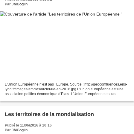
Par
JMGoglin
L'Union Européenne n'est pas l'Europe. Source : http://geoconfluences.ens-
lyon.fr/images/articles/orcier/ue-en-2018.jpg L'Union européenne est une
association politico-économique d'Etats. L'Union Européenne est une
construction résultant de traités. L'Union...
Les territoires de la mondialisation
Publié le 11/06/2016 à 10:16
Par
JMGoglin