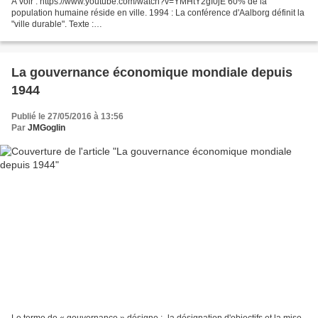
A voir : https://www.youtube.com/watch?v=YMHtY2gf0jE 60% de la
population humaine réside en ville. 1994 : La conférence d'Aalborg définit la
"ville durable". Texte :
http://www.lemonde.fr/planete/article/2016/10/21/comment-faire-coexister-
six-milliards-d-urbains-en-2050_5018041_3244.html...
La gouvernance économique mondiale depuis
1944
Publié le 27/05/2016 à 13:56
Par
JMGoglin
Le terme de « gouvernance » désigne : -la désignation d'objectifs et la mise