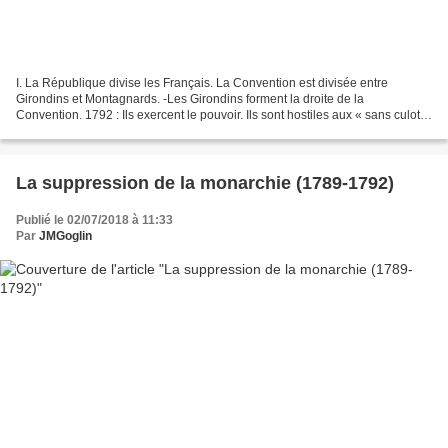
I. La République divise les Français. La Convention est divisée entre
Girondins et Montagnards. -Les Girondins forment la droite de la
Convention. 1792 : Ils exercent le pouvoir. Ils sont hostiles aux « sans culotte
» parisiens. -Les Montagnards regroupent...
La suppression de la monarchie (1789-1792)
Publié le 02/07/2018 à 11:33
Par
JMGoglin