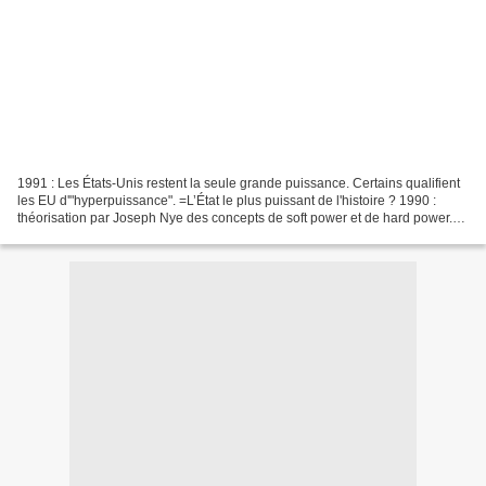
1991 : Les États-Unis restent la seule grande puissance. Certains qualifient
les EU d'"hyperpuissance". =L’État le plus puissant de l'histoire ? 1990 :
théorisation par Joseph Nye des concepts de soft power et de hard power.
Le seul modèle ? I. Les États-Unis...