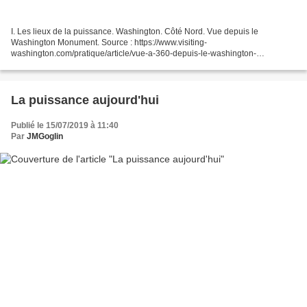
I. Les lieux de la puissance. Washington. Côté Nord. Vue depuis le
Washington Monument. Source : https://www.visiting-
washington.com/pratique/article/vue-a-360-depuis-le-washington-
monument-21/ Côté Sud. Vue depuis le Washington Monument. Source :
https://www.visiting-washington.com/pratique/article/vue-a-360-depuis-le-
washington-monument-21/...
La puissance aujourd'hui
Publié le 15/07/2019 à 11:40
Par
JMGoglin