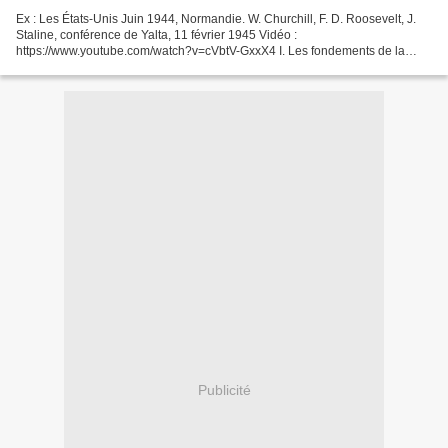
Ex : Les États-Unis Juin 1944, Normandie. W. Churchill, F. D. Roosevelt, J.
Staline, conférence de Yalta, 11 février 1945 Vidéo :
https://www.youtube.com/watch?v=cVbtV-GxxX4 I. Les fondements de la
puissance. La puissance est une capacité. Vidéo :
https://www.youtube.com/watch?v=cSrOAvmNi5E...
Publicité