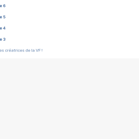
e 6
e 5
e 4
e 3
s créatrices de la VF !
e 2
e 1
e Mektoub My Love arrive enfin ! Rencontre avec Shaïn Boumedine et Sal
i : après Toni en famille
elle réalise le bouleversant Dites lui que je l'aime
ais ! Rencontre autour de Vie privée de Rebecca Zlotowski
 de Marguerite, Grave... Rencontre avec Ella Rumpf