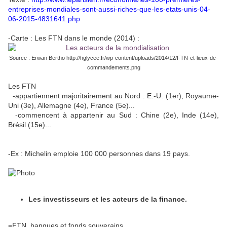
entreprises-mondiales-sont-aussi-riches-que-les-etats-unis-04-
06-2015-4831641.php
-Carte : Les FTN dans le monde (2014) :
Source : Erwan Bertho http://hglycee.fr/wp-content/uploads/2014/12/FTN-et-lieux-de-
commandements.png
Les FTN
-appartiennent majoritairement au Nord : E.-U. (1er), Royaume-
Uni (3e), Allemagne (4e), France (5e)...
-commencent à appartenir au Sud : Chine (2e), Inde (14e),
Brésil (15e)...
-Ex : Michelin emploie 100 000 personnes dans 19 pays.
Les investisseurs et les acteurs de la finance.
=FTN, banques et fonds souverains.