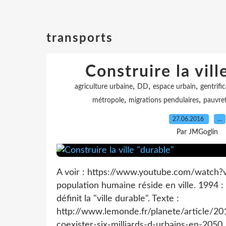
transports
Construire la vill
,
,
,
agriculture urbaine
DD
espace urbain
gentrifi
,
,
métropole
migrations pendulaires
pauvre
27.06.2016
…
Par JMGoglin
A voir : https://www.youtube.com/watch
population humaine réside en ville. 1994 
définit la "ville durable". Texte :
http://www.lemonde.fr/planete/article/2
coexister-six-milliards-d-urbains-en-2050