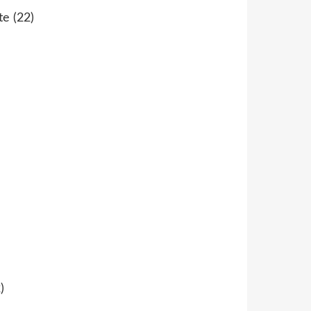
te
(22)
)