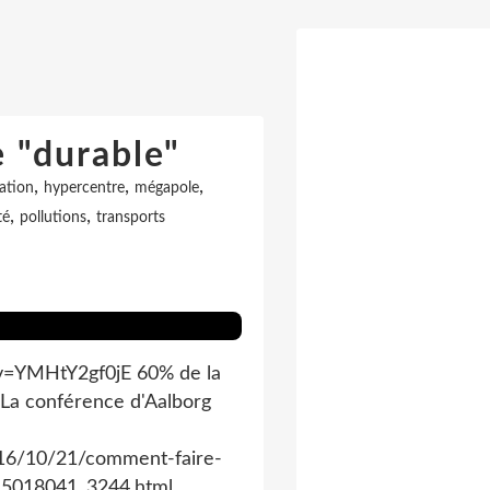
e "durable"
,
,
,
cation
hypercentre
mégapole
,
,
té
pollutions
transports
?v=YMHtY2gf0jE 60% de la
: La conférence d'Aalborg
016/10/21/comment-faire-
_5018041_3244.html...