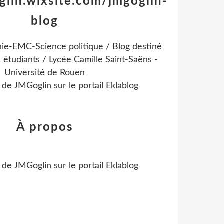
glin.wixsite.com/jmgoglin-
blog
ie-EMC-Science politique / Blog destiné
 étudiants / Lycée Camille Saint-Saëns -
Université de Rouen
l de
JMGoglin
sur le portail Eklablog
À propos
l de
JMGoglin
sur le portail Eklablog