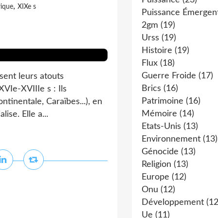
Puissance
(23)
,
rique
XIXe s
Puissance Émergen
2gm
(19)
Urss
(19)
Histoire
(19)
Flux
(18)
Guerre Froide
(17)
sent leurs atouts
Brics
(16)
VIe-XVIIIe s : Ils
Patrimoine
(16)
tinentale, Caraïbes...), en
Mémoire
(14)
ise. Elle a...
Etats-Unis
(13)
Environnement
(13)
Génocide
(13)
Religion
(13)
Europe
(12)
Onu
(12)
Développement
(12
Ue
(11)