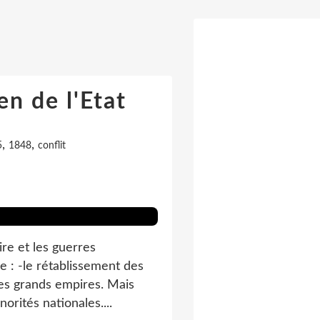
n de l'Etat
,
,
5
1848
conflit
ire et les guerres
e : -le rétablissement des
es grands empires. Mais
orités nationales....