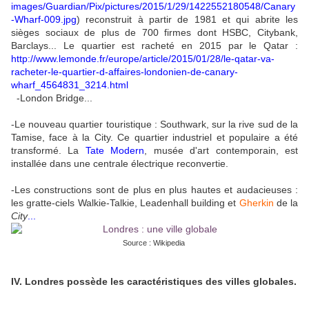
images/Guardian/Pix/pictures/2015/1/29/1422552180548/Canary
-Wharf-009.jpg
) reconstruit à partir de 1981 et qui abrite les
sièges sociaux de plus de 700 firmes dont HSBC, Citybank,
Barclays... Le quartier est racheté en 2015 par le Qatar :
http://www.lemonde.fr/europe/article/2015/01/28/le-qatar-va-
racheter-le-quartier-d-affaires-londonien-de-canary-
wharf_4564831_3214.html
-London Bridge...
-Le nouveau quartier touristique : Southwark, sur la rive sud de la
Tamise, face à la City. Ce quartier industriel et populaire a été
transformé. La
Tate Modern
, musée d'art contemporain, est
installée dans une centrale électrique reconvertie.
-Les constructions sont de plus en plus hautes et audacieuses :
les gratte-ciels Walkie-Talkie, Leadenhall building et
Gherkin
de la
City
...
Source : Wikipedia
IV. Londres possède les caractéristiques des villes globales.