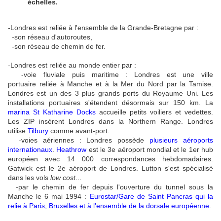
échelles.
-Londres est reliée à l'ensemble de la Grande-Bretagne par :
-son réseau d'autoroutes,
-son réseau de chemin de fer.
-Londres est reliée au monde entier par :
-voie fluviale puis maritime : Londres est une ville
portuaire reliée à Manche et à la Mer du Nord par la Tamise.
Londres est un des 3 plus grands ports du Royaume Uni.
Les
installations portuaires s'étendent désormais sur 150 km. La
marina St Katharine Docks
accueille petits voiliers et vedettes.
Les ZIP insèrent Londres dans la Northern Range. Londres
utilise
Tilbury
comme avant-port.
-voies aériennes : Londres possède
plusieurs aéroports
internationaux
.
Heathrow
est le 3e aéroport mondial et le 1er hub
européen avec 14 000 correspondances hebdomadaires.
Gatwick est le 2e aéroport de Londres. Lutton s'est spécialisé
dans les vols
low cost
...
-par le chemin de fer depuis l'ouverture du tunnel sous la
Manche le 6 mai 1994 :
Eurostar/Gare de Saint Pancras qui la
relie à Paris, Bruxelles et à l'ensemble de la dorsale européenne
.