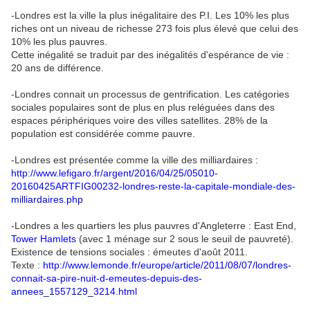
-Londres est la ville la plus inégalitaire des P.I. Les 10% les plus
riches ont un niveau de richesse 273 fois plus élevé que celui des
10% les plus pauvres.
Cette inégalité se traduit par des inégalités d'espérance de vie :
20 ans de différence.
-Londres connait un processus de gentrification.
Les catégories
sociales populaires sont de plus en plus reléguées dans des
espaces périphériques voire des villes satellites. 28% de la
population est considérée comme pauvre.
-Londres est présentée comme la ville des milliardaires :
http://www.lefigaro.fr/argent/2016/04/25/05010-
20160425ARTFIG00232-londres-reste-la-capitale-mondiale-des-
milliardaires.php
-
Londres a les quartiers les plus pauvres d'Angleterre : East End,
Tower Hamlets
(avec 1 ménage sur 2 sous le seuil de pauvreté).
Existence de tensions sociales : émeutes d'août 2011.
Texte :
http://www.lemonde.fr/europe/article/2011/08/07/londres-
connait-sa-pire-nuit-d-emeutes-depuis-des-
annees_1557129_3214.html