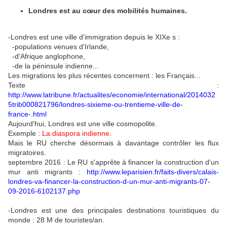
Londres est au cœur des mobilités humaines.
-Londres est une ville d'immigration depuis le XIXe s :
-populations venues d'Irlande,
-d'Afrique anglophone,
-de la péninsule indienne...
Les migrations les plus récentes concernent : les Français...
Texte :
http://www.latribune.fr/actualites/economie/international/2014032
5trib000821796/londres-sixieme-ou-trentieme-ville-de-
france-.html
Aujourd'hui, Londres est une ville cosmopolite.
Exemple :
La diaspora indienne
.
Mais le RU cherche désormais à davantage contrôler les flux
migratoires.
septembre 2016 : Le RU s'apprête à financer la construction d'un
mur anti migrants :
http://www.leparisien.fr/faits-divers/calais-
londres-va-financer-la-construction-d-un-mur-anti-migrants-07-
09-2016-6102137.php
-Londres est une des principales destinations touristiques du
monde : 28 M de touristes/an.