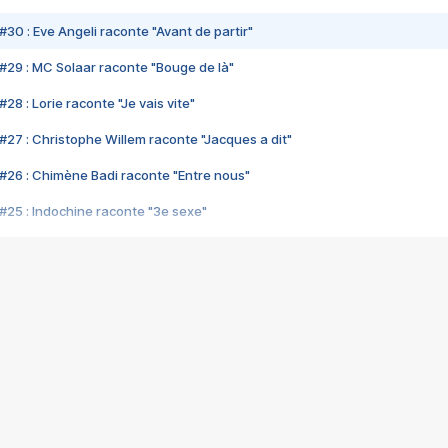
#30 : Eve Angeli raconte "Avant de partir"
#29 : MC Solaar raconte "Bouge de là"
28 : Lorie raconte "Je vais vite"
#27 : Christophe Willem raconte "Jacques a dit"
#26 : Chimène Badi raconte "Entre nous"
#25 : Indochine raconte "3e sexe"
#24 : Zaho raconte "C'est chelou"
#23 : Patrick Bruel raconte "Au café des délices"
#22 : Kyo raconte "Le chemin"
#21 : Nolwenn Leroy raconte "Cassé"
#20 : Patrick Hernandez raconte "Born to be alive"
#19 : Lorie raconte "Près de moi"