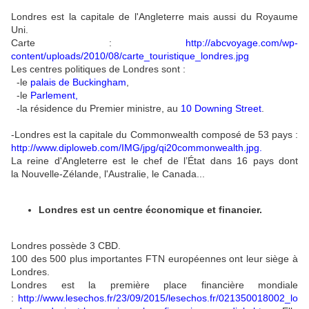
Londres est la capitale de l'Angleterre mais aussi du Royaume
Uni.
Carte :
http://abcvoyage.com/wp-
content/uploads/2010/08/carte_touristique_londres.jpg
Les centres politiques de Londres sont :
-le
palais de Buckingham
,
-le
Parlement
,
-la résidence du Premier ministre, au
10 Downing Street
.
-Londres est la capitale du Commonwealth composé de 53 pays :
http://www.diploweb.com/IMG/jpg/qi20commonwealth.jpg
.
La reine d'Angleterre est le chef de l’État dans 16 pays dont
la Nouvelle-Zélande, l'Australie, le Canada...
Londres est un centre économique et financier.
Londres possède 3 CBD.
100 des 500 plus importantes FTN européennes ont leur siège à
Londres.
Londres est la première place financière mondiale
:
http://www.lesechos.fr/23/09/2015/lesechos.fr/021350018002_lo