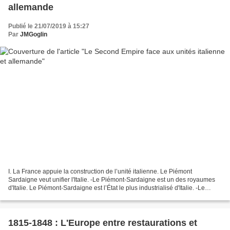
allemande
Publié le 21/07/2019 à 15:27
Par
JMGoglin
I. La France appuie la construction de l’unité italienne. Le Piémont
Sardaigne veut unifier l'Italie. -Le Piémont-Sardaigne est un des royaumes
d'Italie. Le Piémont-Sardaigne est l’État le plus industrialisé d'Italie. -Le
Piémont-Sardaigne est une monarchie...
1815-1848 : L'Europe entre restaurations et