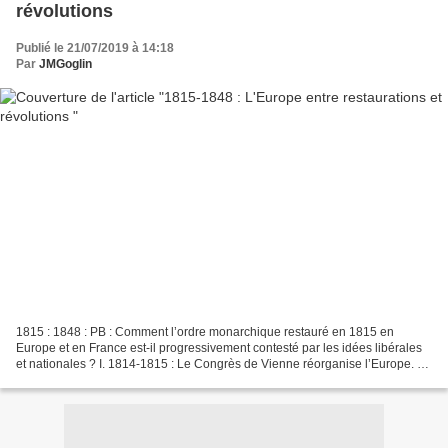
révolutions
Publié le 21/07/2019 à 14:18
Par
JMGoglin
1815 : 1848 : PB : Comment l’ordre monarchique restauré en 1815 en
Europe et en France est-il progressivement contesté par les idées libérales
et nationales ? I. 1814-1815 : Le Congrès de Vienne réorganise l’Europe. Le
Congrès de Vienne rassemble les...