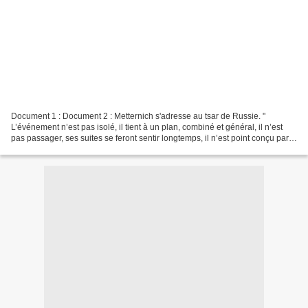
Document 1 : Document 2 : Metternich s'adresse au tsar de Russie. "
L’événement n’est pas isolé, il tient à un plan, combiné et général, il n’est
pas passager, ses suites se feront sentir longtemps, il n’est point conçu par
ses véritables fauteurs dans...