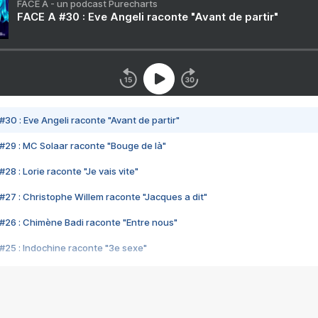
FACE A - un podcast Purecharts
FACE A #30 : Eve Angeli raconte "Avant de partir"
#30 : Eve Angeli raconte "Avant de partir"
#29 : MC Solaar raconte "Bouge de là"
28 : Lorie raconte "Je vais vite"
#27 : Christophe Willem raconte "Jacques a dit"
#26 : Chimène Badi raconte "Entre nous"
#25 : Indochine raconte "3e sexe"
#24 : Zaho raconte "C'est chelou"
#23 : Patrick Bruel raconte "Au café des délices"