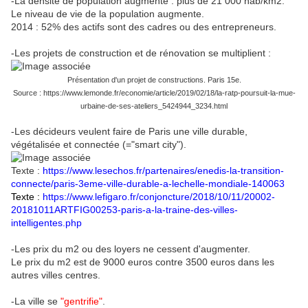
-La densité de population augmente : plus de 21 000 hab/km2.
Le niveau de vie de la population augmente.
2014 : 52% des actifs sont des cadres ou des entrepreneurs.
-Les projets de construction et de rénovation se multiplient :
Présentation d'un projet de constructions. Paris 15e.
Source : https://www.lemonde.fr/economie/article/2019/02/18/la-ratp-poursuit-la-mue-
urbaine-de-ses-ateliers_5424944_3234.html
-Les décideurs veulent faire de Paris une ville durable,
végétalisée et connectée (="smart city").
Texte :
https://www.lesechos.fr/partenaires/enedis-la-transition-
connecte/paris-3eme-ville-durable-a-lechelle-mondiale-140063
Texte :
https://www.lefigaro.fr/conjoncture/2018/10/11/20002-
20181011ARTFIG00253-paris-a-la-traine-des-villes-
intelligentes.php
-Les prix du m2 ou des loyers ne cessent d'augmenter.
Le prix du m2 est de 9000 euros contre 3500 euros dans les
autres villes centres.
-La ville se
"gentrifie"
.