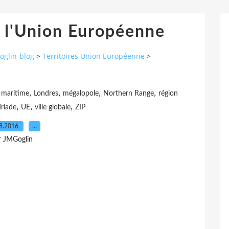
e l'Union Européenne
oglin-blog
>
Territoires Union Européenne
>
,
,
,
,
 maritime
Londres
mégalopole
Northern Range
région
,
,
,
Triade
UE
ville globale
ZIP
8.2016
…
r JMGoglin