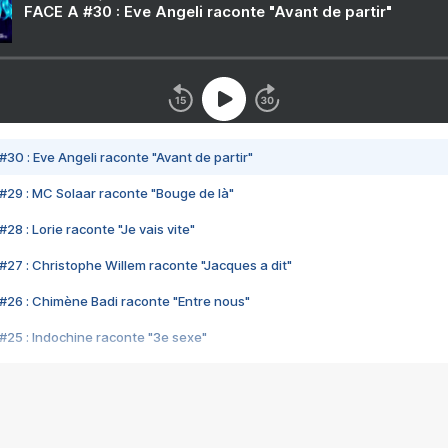
FACE A #30 : Eve Angeli raconte "Avant de partir"
#30 : Eve Angeli raconte "Avant de partir"
#29 : MC Solaar raconte "Bouge de là"
28 : Lorie raconte "Je vais vite"
#27 : Christophe Willem raconte "Jacques a dit"
#26 : Chimène Badi raconte "Entre nous"
#25 : Indochine raconte "3e sexe"
#24 : Zaho raconte "C'est chelou"
#23 : Patrick Bruel raconte "Au café des délices"
#22 : Kyo raconte "Le chemin"