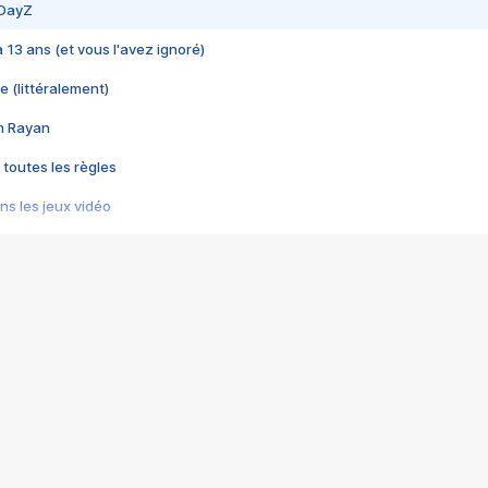
 DayZ
 a 13 ans (et vous l'avez ignoré)
e (littéralement)
im Rayan
 toutes les règles
s les jeux vidéo
us choquant de Rockstar ? - Le scandale BULLY
e plus moche de Steam
du RÊVE tourne au CAUCHEMAR
pendant 8 heures
it… à tort
umiliés par un jeu vidéo
ire - Final Fantasy 8