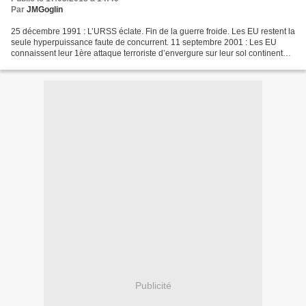
Par
JMGoglin
25 décembre 1991 : L’URSS éclate. Fin de la guerre froide. Les EU restent la
seule hyperpuissance faute de concurrent. 11 septembre 2001 : Les EU
connaissent leur 1ère attaque terroriste d’envergure sur leur sol continental.
Comment sont-ils passés de...
Publicité