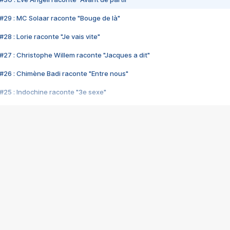
#29 : MC Solaar raconte "Bouge de là"
28 : Lorie raconte "Je vais vite"
#27 : Christophe Willem raconte "Jacques a dit"
#26 : Chimène Badi raconte "Entre nous"
#25 : Indochine raconte "3e sexe"
#24 : Zaho raconte "C'est chelou"
#23 : Patrick Bruel raconte "Au café des délices"
#22 : Kyo raconte "Le chemin"
#21 : Nolwenn Leroy raconte "Cassé"
#20 : Patrick Hernandez raconte "Born to be alive"
#19 : Lorie raconte "Près de moi"
#18 : Michael Jones raconte "A nos actes manqués" (avec Jean-Jacque