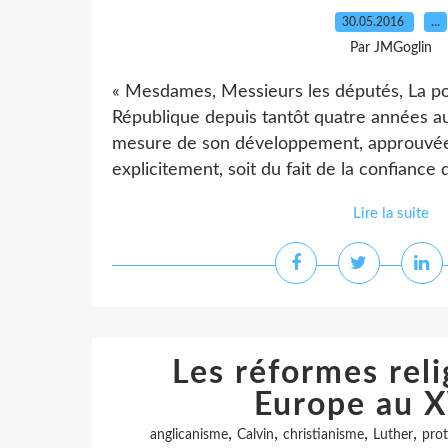
30.05.2016
…
Par JMGoglin
« Mesdames, Messieurs les députés, La pol
République depuis tantôt quatre années au s
mesure de son développement, approuvée 
explicitement, soit du fait de la confiance qu
Lire la suite
Les réformes reli
Europe au X
,
,
,
,
anglicanisme
Calvin
christianisme
Luther
pro