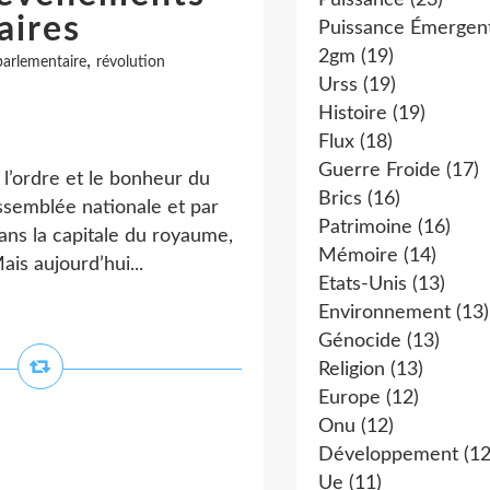
Puissance
(23)
aires
Puissance Émergen
2gm
(19)
,
arlementaire
révolution
Urss
(19)
Histoire
(19)
Flux
(18)
Guerre Froide
(17)
e l’ordre et le bonheur du
Brics
(16)
semblée nationale et par
Patrimoine
(16)
ns la capitale du royaume,
Mémoire
(14)
ais aujourd’hui...
Etats-Unis
(13)
Environnement
(13)
Génocide
(13)
Religion
(13)
Europe
(12)
Onu
(12)
Développement
(12
Ue
(11)