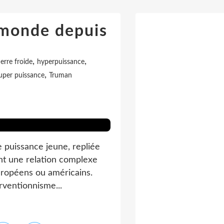
e monde depuis
,
,
erre froide
hyperpuissance
,
uper puissance
Truman
 puissance jeune, repliée
ent une relation complexe
européens ou américains.
erventionnisme...