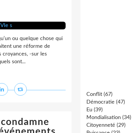
qu’un ou quelque chose qui
haitent une réforme de
es croyances, -sur les
uels sont...
Conflit
(67)
Démocratie
(47)
Eu
(39)
Mondialisation
(34)
I condamne
Citoyenneté
(29)
s événements