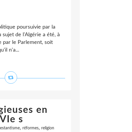
itique poursuivie par la
ujet de l'Algérie a été, à
par le Parlement, soit
'il n'a...
gieuses en
VIe s
,
,
testantisme
réformes
religion