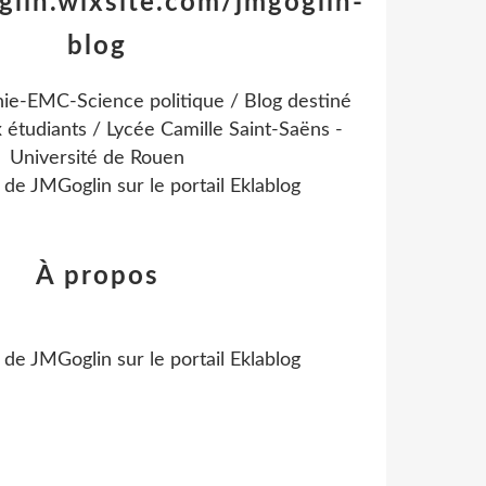
glin.wixsite.com/jmgoglin-
blog
ie-EMC-Science politique / Blog destiné
 étudiants / Lycée Camille Saint-Saëns -
Université de Rouen
l de
JMGoglin
sur le portail Eklablog
À propos
l de
JMGoglin
sur le portail Eklablog