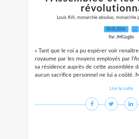
révolutionn
,
,
Louis XVI
monarchie absolue
monarchie p
30.05.2016
…
Par JMGoglin
« Tant que le roi a pu espérer voir renaîtr
royaume par les moyens employés par l’As
sa résidence auprès de cette assemblée da
aucun sacrifice personnel ne lui a coûté. M
Lire la suite