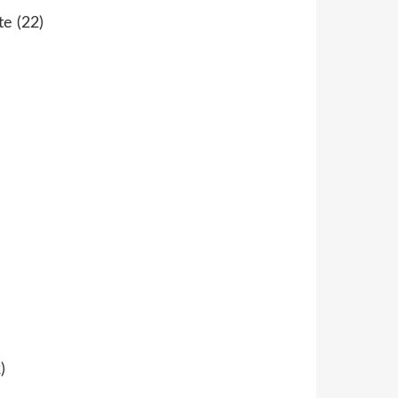
te
(22)
)