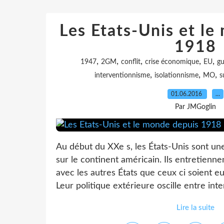
Les Etats-Unis et l
1918
,
,
,
,
,
1947
2GM
conflit
crise économique
EU
gu
,
,
,
interventionnisme
isolationnisme
MO
s
01.06.2016
…
Par JMGoglin
Au début du XXe s, les États-Unis sont une
sur le continent américain. Ils entretienn
avec les autres États que ceux ci soient 
Leur politique extérieure oscille entre int
Lire la suite