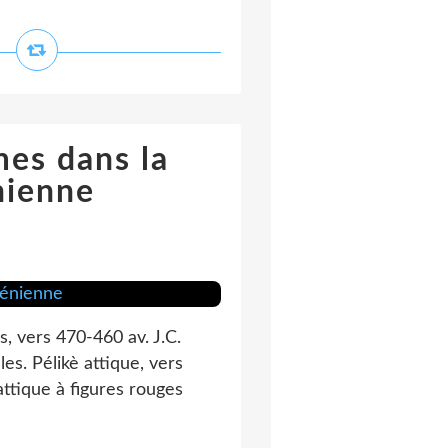
mes dans la
nienne
, vers 470-460 av. J.C.
es. Pélikè attique, vers
ttique à figures rouges