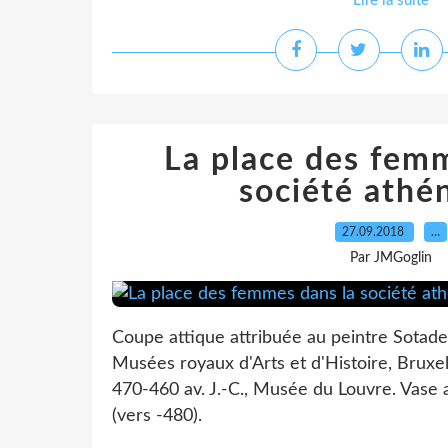
Lire la suite
La place des fem
société athé
27.09.2018
…
Par JMGoglin
Coupe attique attribuée au peintre Sotades
Musées royaux d'Arts et d'Histoire, Bruxell
470-460 av. J.-C., Musée du Louvre. Vase a
(vers -480).