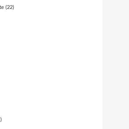
te
(22)
)