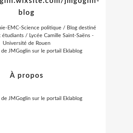
glin.wixsite.com/jmgoglin-
blog
ie-EMC-Science politique / Blog destiné
 étudiants / Lycée Camille Saint-Saëns -
Université de Rouen
l de
JMGoglin
sur le portail Eklablog
À propos
l de
JMGoglin
sur le portail Eklablog