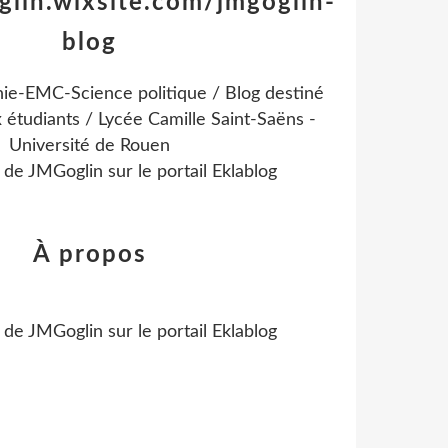
glin.wixsite.com/jmgoglin-
blog
ie-EMC-Science politique / Blog destiné
 étudiants / Lycée Camille Saint-Saëns -
Université de Rouen
l de
JMGoglin
sur le portail Eklablog
À propos
l de
JMGoglin
sur le portail Eklablog