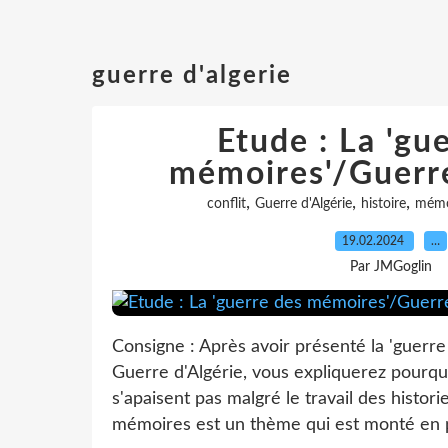
guerre d'algerie
Etude : La 'gu
mémoires'/Guerre
,
,
,
conflit
Guerre d'Algérie
histoire
mémo
19.02.2024
…
Par JMGoglin
Consigne : Après avoir présenté la 'guerre
Guerre d'Algérie, vous expliquerez pourq
s'apaisent pas malgré le travail des histori
mémoires est un thème qui est monté en pu