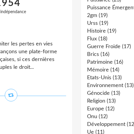
Puissance
(23)
1954
Puissance Émergen
,
indépendance
2gm
(19)
Urss
(19)
Histoire
(19)
Flux
(18)
miter les pertes en vies
Guerre Froide
(17)
avançons une plate-forme
Brics
(16)
çaises, si ces dernières
Patrimoine
(16)
les le droit...
Mémoire
(14)
Etats-Unis
(13)
Environnement
(13)
Génocide
(13)
Religion
(13)
Europe
(12)
Onu
(12)
Développement
(12
Ue
(11)