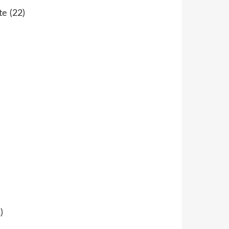
te
(22)
)