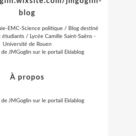
glin.wixsite.com/jmgoglin-
blog
ie-EMC-Science politique / Blog destiné
 étudiants / Lycée Camille Saint-Saëns -
Université de Rouen
l de
JMGoglin
sur le portail Eklablog
À propos
l de
JMGoglin
sur le portail Eklablog