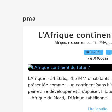
pma
L'Afrique continen
,
,
,
,
Afrique
ressources
conflit
PMA
pu
18.06.2021
…
Par JMGoglin
L'Afrique = 54 États, =1,5 MM d'habitants.
présentée comme : -un continent 'sans hist
peine à se développer et à s'apaiser. Il fau
-l'Afrique du Nord, -l'Afrique sahélienne... -
Lire la suite