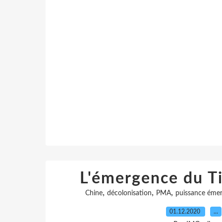
L'émergence du T
,
,
,
Chine
décolonisation
PMA
puissance éme
01.12.2020
…