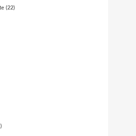
te
(22)
)