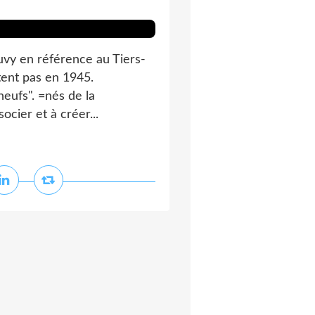
uvy en référence au Tiers-
stent pas en 1945.
neufs". =nés de la
ocier et à créer...