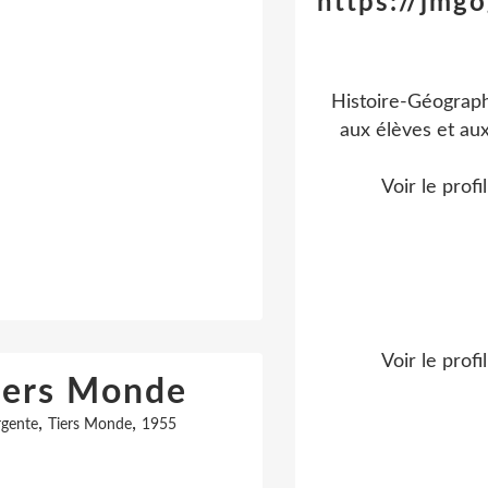
https://jmgo
Histoire-Géograph
aux élèves et aux
Voir le profi
Voir le profi
iers Monde
,
,
rgente
Tiers Monde
1955