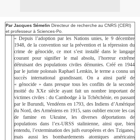
Par Jacques Sémelin
Directeur de recherche au CNRS (CERI)
et professeur à Sciences-Po.
« Depuis l’adoption par les Nations unies, le 9 décembre
1948, de la convention sur la prévention et la répression du
crime de génocide, ce mot s’est installé dans le langage
courant pour signifier le mal absolu, l’horreur extrême
détruisant des populations civiles démunies. Créé en 1944
par le juriste polonais Raphael Lemkin, le terme a connu un
succès international grandissant. On a ainsi parlé de
« génocide » dans presque tous les conflits de la seconde
moitié du XXe siècle ayant fait un nombre important de
victimes civiles : du Cambodge à la Tchétchénie, en passant
par le Burundi, Vendéens en 1793, des Indiens d’Amérique
du Nord, des Arméniens en 1915, sans oublier encore les cas
de famine en Ukraine, les diverses déportations de
populations dans l’ex-URSS stalinienne, ainsi que, bien
entendu, l’extermination des juifs européens et des Tziganes,
mais aussi les bombardements atomiques américains