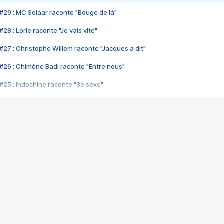
#29 : MC Solaar raconte "Bouge de là"
28 : Lorie raconte "Je vais vite"
#27 : Christophe Willem raconte "Jacques a dit"
#26 : Chimène Badi raconte "Entre nous"
#25 : Indochine raconte "3e sexe"
#24 : Zaho raconte "C'est chelou"
#23 : Patrick Bruel raconte "Au café des délices"
#22 : Kyo raconte "Le chemin"
#21 : Nolwenn Leroy raconte "Cassé"
#20 : Patrick Hernandez raconte "Born to be alive"
#19 : Lorie raconte "Près de moi"
#18 : Michael Jones raconte "A nos actes manqués" (avec Jean-Jacque