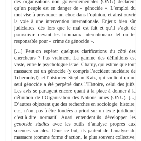
des organisations non gouvernementales (ONG) déclarent
qu’un peuple est en danger de « génocide ». L’emploi du
mot vise à provoquer un choc dans l’opinion, et ainsi ouvrir
la voie à une intervention internationale. Enjeux bien sûr
judiciaires, dès lors que le mal est fait et qu’il s’agit de
poursuivre devant les tribunaux internationaux tel ou tel
responsable pour « crime de génocide ».
[…] Peut-on espérer quelques clarifications du côté des
chercheurs ? Pas vraiment. La gamme des définitions est
vaste, entre le psychologue Israël Charny, qui estime que tout
massacre est un génocide (y compris l’accident nucléaire de
Tchernobyl), et l’historien Stephan Katz, qui soutient qu’un
seul génocide a été perpétré dans l’Histoire, celui des juifs.
Les avis se partagent encore quant à la place à donner à la
définition de l’Organisation des Nations unies (ONU). [...]
D’autres objectent que des recherches en sociologie, histoire,
etc., n’ont pas à être fondées a priori sur un texte juridique,
c’est-à-dire normatif. Aussi entendent-ils développer les
genocide studies
avec les outils d’analyse propres aux
sciences sociales. Dans ce but, ils partent de l’analyse du
massacre (comme forme d’action, le plus souvent collective,