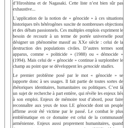
d’Hiroshima et de Nagasaki. Cette liste n’est bien sûr pas
exhaustive...
L’application de la notion de « génocide » à ces situations
historiques très hétérogènes suscite de nombreuses objections
et des débats passionnels. Ces multiples emplois expriment le
besoin de recourir à un terme de portée universelle pour
désigner un phénomène massif au XXe siècle : celui de la
destruction des populations civiles. D’autres termes sont
apparus, comme « politicide » (1988) ou « démocide »
(1994). Mais celui de « génocide » continue à surplomber le
champ au point que se développent les
genocide studies.
Le premier problème posé par le mot « génocide » se
rapporte donc à ses usages. Il fait partie de toutes sortes de
rhétoriques identitaires, humanitaires ou politiques. C’est là
un sujet de recherche à part entière, qui révèle les enjeux liés
à son emploi. Enjeux de mémoire tout d’abord, pour faire
reconnaître aux yeux de tous LE génocide dont un peuple
affirme avoir été victime par le passé. Le combat le plus
emblématique en ce domaine est celui de la communauté
arménienne. Enjeux aussi proprement humanitaires, quand