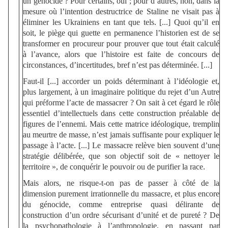
un génocide ? Pour certains, oui ; pour d’autres, non, dans la
mesure où l’intention destructrice de Staline ne visait pas à
éliminer les Ukrainiens en tant que tels. [...] Quoi qu’il en
soit, le piège qui guette en permanence l’historien est de se
transformer en procureur pour prouver que tout était calculé
à l’avance, alors que l’histoire est faite de concours de
circonstances, d’incertitudes, bref n’est pas déterminée. [...]
Faut-il [...] accorder un poids déterminant à l’idéologie et,
plus largement, à un imaginaire politique du rejet d’un Autre
qui préforme l’acte de massacrer ? On sait à cet égard le rôle
essentiel d’intellectuels dans cette construction préalable de
figures de l’ennemi. Mais cette matrice idéologique, tremplin
au meurtre de masse, n’est jamais suffisante pour expliquer le
passage à l’acte. [...] Le massacre relève bien souvent d’une
stratégie délibérée, que son objectif soit de « nettoyer le
territoire », de conquérir le pouvoir ou de purifier la race.
Mais alors, ne risque-t-on pas de passer à côté de la
dimension purement irrationnelle du massacre, et plus encore
du génocide, comme entreprise quasi délirante de
construction d’un ordre sécurisant d’unité et de pureté ? De
la psychopathologie à l’anthropologie, en passant par