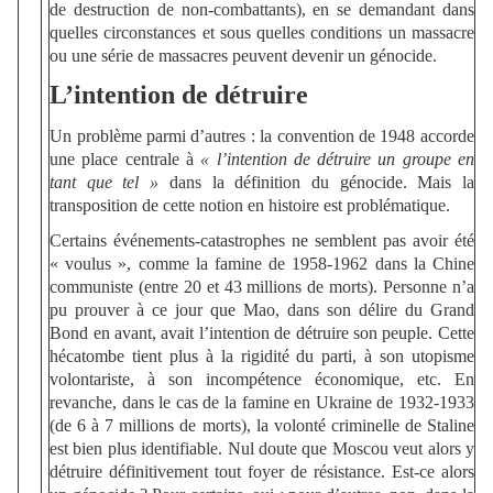
de destruction de non-combattants), en se demandant dans
quelles circonstances et sous quelles conditions un massacre
ou une série de massacres peuvent devenir un génocide.
L’intention de détruire
Un problème parmi d’autres : la convention de 1948 accorde
une place centrale à
« l’intention de détruire un groupe en
tant que tel »
dans la définition du génocide. Mais la
transposition de cette notion en histoire est problématique.
Certains événements-catastrophes ne semblent pas avoir été
« voulus », comme la famine de 1958-1962 dans la Chine
communiste (entre 20 et 43 millions de morts). Personne n’a
pu prouver à ce jour que Mao, dans son délire du Grand
Bond en avant, avait l’intention de détruire son peuple. Cette
hécatombe tient plus à la rigidité du parti, à son utopisme
volontariste, à son incompétence économique, etc. En
revanche, dans le cas de la famine en Ukraine de 1932-1933
(de 6 à 7 millions de morts), la volonté criminelle de Staline
est bien plus identifiable. Nul doute que Moscou veut alors y
détruire définitivement tout foyer de résistance. Est-ce alors