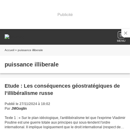
Publicité
MENU
Accueil
» puissance illiberale
puissance illiberale
Etude : Les conséquences géostratégiques de
l’illibéralisme russe
Publié le 27/11/2024 à 18:02
Par
JMGoglin
Texte 1 : « Sur le plan idéologique, l'antilibéralisme tel que l'exprime Vladimir
Poutine est une guerre totale aux principes qui sous-tendent l'ordre
international. Il implique logiquement que le droit international (respect des