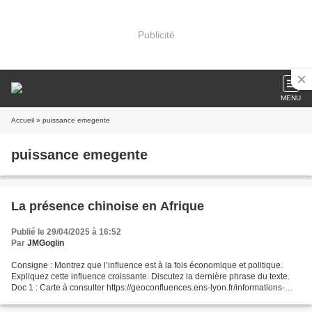
Publicité
MENU
Accueil
» puissance emegente
puissance emegente
La présence chinoise en Afrique
Publié le 29/04/2025 à 16:52
Par
JMGoglin
Consigne : Montrez que l’influence est à la fois économique et politique.
Expliquez cette influence croissante. Discutez la dernière phrase du texte.
Doc 1 : Carte à consulter https://geoconfluences.ens-lyon.fr/informations-
scientifiques/dossiers-regionaux/afrique-dynamiques-regionales/articles-
scientifiques/presence-economique-chinoise-en-afrique...