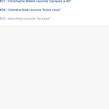
#27 : Christophe Willem raconte "Jacques a dit"
#26 : Chimène Badi raconte "Entre nous"
#25 : Indochine raconte "3e sexe"
#24 : Zaho raconte "C'est chelou"
#23 : Patrick Bruel raconte "Au café des délices"
#22 : Kyo raconte "Le chemin"
#21 : Nolwenn Leroy raconte "Cassé"
#20 : Patrick Hernandez raconte "Born to be alive"
#19 : Lorie raconte "Près de moi"
#18 : Michael Jones raconte "A nos actes manqués" (avec Jean-Jacque
#17 : Khaled raconte "Aïcha"
#16 : Corneille raconte "Parce qu'on vient de loin"
#15 : Indochine raconte "L'aventurier"