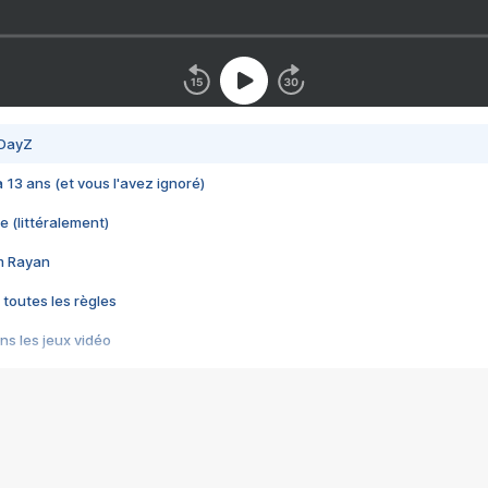
 DayZ
 a 13 ans (et vous l'avez ignoré)
e (littéralement)
im Rayan
 toutes les règles
s les jeux vidéo
us choquant de Rockstar ? - Le scandale BULLY
e plus moche de Steam
du RÊVE tourne au CAUCHEMAR