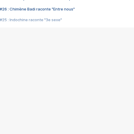
#26 : Chimène Badi raconte "Entre nous"
#25 : Indochine raconte "3e sexe"
#24 : Zaho raconte "C'est chelou"
#23 : Patrick Bruel raconte "Au café des délices"
#22 : Kyo raconte "Le chemin"
#21 : Nolwenn Leroy raconte "Cassé"
#20 : Patrick Hernandez raconte "Born to be alive"
#19 : Lorie raconte "Près de moi"
#18 : Michael Jones raconte "A nos actes manqués" (avec Jean-Jacque
#17 : Khaled raconte "Aïcha"
#16 : Corneille raconte "Parce qu'on vient de loin"
#15 : Indochine raconte "L'aventurier"