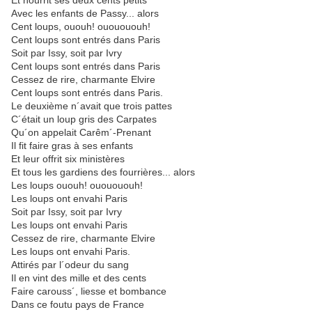
Et nourrit ses deux cents petits
Avec les enfants de Passy... alors
Cent loups, ououh! ououououh!
Cent loups sont entrés dans Paris
Soit par Issy, soit par Ivry
Cent loups sont entrés dans Paris
Cessez de rire, charmante Elvire
Cent loups sont entrés dans Paris.
Le deuxième n´avait que trois pattes
C´était un loup gris des Carpates
Qu´on appelait Carêm´-Prenant
Il fit faire gras à ses enfants
Et leur offrit six ministères
Et tous les gardiens des fourrières... alors
Les loups ououh! ououououh!
Les loups ont envahi Paris
Soit par Issy, soit par Ivry
Les loups ont envahi Paris
Cessez de rire, charmante Elvire
Les loups ont envahi Paris.
Attirés par l´odeur du sang
Il en vint des mille et des cents
Faire carouss´, liesse et bombance
Dans ce foutu pays de France