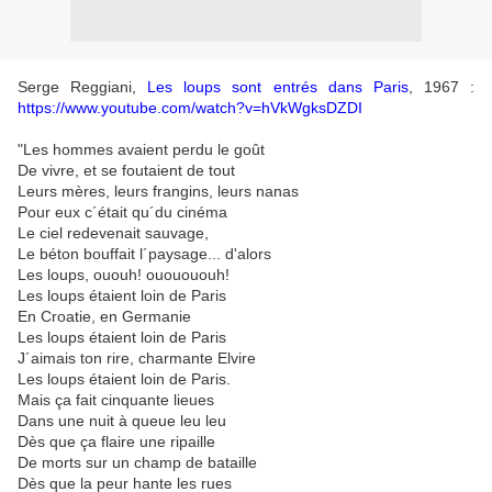
Serge Reggiani,
Les loups sont entrés dans Paris
, 1967 :
https://www.youtube.com/watch?v=hVkWgksDZDI
"Les hommes avaient perdu le goût
De vivre, et se foutaient de tout
Leurs mères, leurs frangins, leurs nanas
Pour eux c´était qu´du cinéma
Le ciel redevenait sauvage,
Le béton bouffait l´paysage... d'alors
Les loups, ououh! ououououh!
Les loups étaient loin de Paris
En Croatie, en Germanie
Les loups étaient loin de Paris
J´aimais ton rire, charmante Elvire
Les loups étaient loin de Paris.
Mais ça fait cinquante lieues
Dans une nuit à queue leu leu
Dès que ça flaire une ripaille
De morts sur un champ de bataille
Dès que la peur hante les rues