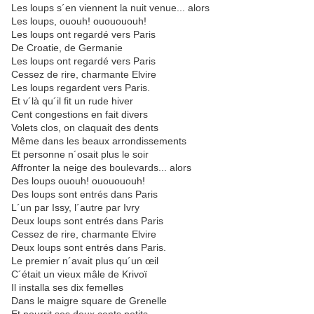
Les loups s´en viennent la nuit venue... alors
Les loups, ououh! ououououh!
Les loups ont regardé vers Paris
De Croatie, de Germanie
Les loups ont regardé vers Paris
Cessez de rire, charmante Elvire
Les loups regardent vers Paris.
Et v´là qu´il fit un rude hiver
Cent congestions en fait divers
Volets clos, on claquait des dents
Même dans les beaux arrondissements
Et personne n´osait plus le soir
Affronter la neige des boulevards... alors
Des loups ououh! ououououh!
Des loups sont entrés dans Paris
L´un par Issy, l´autre par Ivry
Deux loups sont entrés dans Paris
Cessez de rire, charmante Elvire
Deux loups sont entrés dans Paris.
Le premier n´avait plus qu´un œil
C´était un vieux mâle de Krivoï
Il installa ses dix femelles
Dans le maigre square de Grenelle