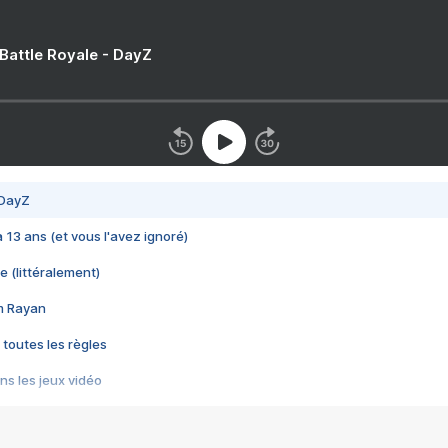
 Battle Royale - DayZ
 DayZ
 a 13 ans (et vous l'avez ignoré)
e (littéralement)
im Rayan
 toutes les règles
s les jeux vidéo
us choquant de Rockstar ? - Le scandale BULLY