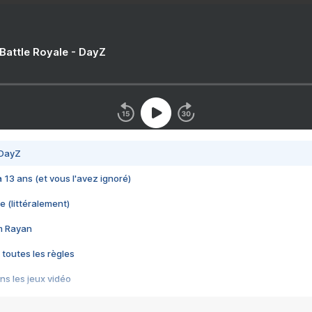
 Battle Royale - DayZ
 DayZ
 a 13 ans (et vous l'avez ignoré)
e (littéralement)
im Rayan
 toutes les règles
s les jeux vidéo
us choquant de Rockstar ? - Le scandale BULLY