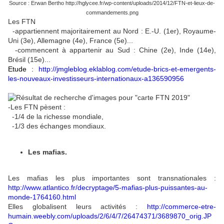
Source : Erwan Bertho http://hglycee.fr/wp-content/uploads/2014/12/FTN-et-lieux-de-
commandements.png
Les FTN
-appartiennent majoritairement au Nord : E.-U. (1er), Royaume-
Uni (3e), Allemagne (4e), France (5e)...
-commencent à appartenir au Sud : Chine (2e), Inde (14e),
Brésil (15e)...
Etude :
http://jmgleblog.eklablog.com/etude-brics-et-emergents-
les-nouveaux-investisseurs-internationaux-a136590956
-Les FTN pèsent :
-1/4 de la richesse mondiale,
-1/3 des échanges mondiaux.
Les mafias.
Les mafias les plus importantes sont transnationales :
http://www.atlantico.fr/decryptage/5-mafias-plus-puissantes-au-
monde-1764160.html
Elles globalisent leurs activités :
http://commerce-etre-
humain.weebly.com/uploads/2/6/4/7/26474371/3689870_orig.JP