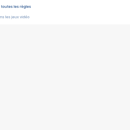
 toutes les règles
s les jeux vidéo
us choquant de Rockstar ? - Le scandale BULLY
e plus moche de Steam
du RÊVE tourne au CAUCHEMAR
pendant 8 heures
it… à tort
umiliés par un jeu vidéo
ire - Final Fantasy 8
ti un empire - Age of Empires
story DOFUS
tard, il crée l'un des pires jeux de tous les temps, MindsEye.