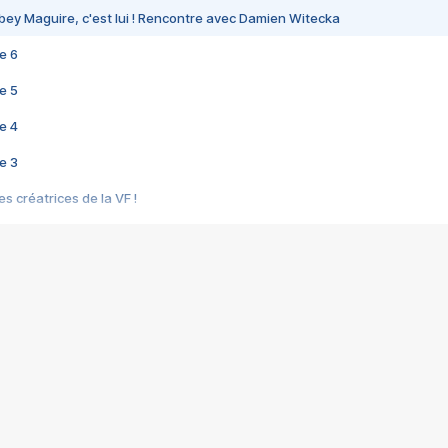
bey Maguire, c'est lui ! Rencontre avec Damien Witecka
e 6
e 5
e 4
e 3
s créatrices de la VF !
e 2
e 1
e Mektoub My Love arrive enfin ! Rencontre avec Shaïn Boumedine et Sal
i : après Toni en famille
elle réalise le bouleversant Dites lui que je l'aime
ais ! Rencontre autour de Vie privée de Rebecca Zlotowski