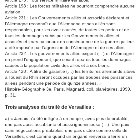
Article 173 : Tout service militaire est aboli.
Article 198 : Les forces militaires ne pourront comprendre aucune
aviation.
Article 231 : Les Gouvernements alliés et associés déclarent et
l’Allemagne reconnaît que l’Allemagne et ses alliés sont
responsables, pour les avoir causés, de toutes les pertes et de
tous les dommages subis par les Gouvernements alliés et
associés et leurs nationaux en conséquence de la guerre qui leur
a été imposée par l’agression de l’Allemagne et de ses alliés.
Article 232 : Les gouvernements alliés exigent (…) et l’Allemagne
en prend l’engagement, que soient réparés tous les dommages
causés à la population civile des alliés et à ses biens.
Article 428 : À titre de garantie (…) les territoires allemands situés
à l’ouest du Rhin seront occupés par les troupes des puissances
alliées pendant une période de quinze années. »
Histoire-Géographie 3e
, Paris, Magnard, coll. planétaires, 1999,
p. 31.
Trois analyses du traité de Versailles :
a) « Jamais n’a été infligée à un peuple, avec plus de brutalité,
une paix aussi accablante et aussi ignominieuse (…). Une paix
sans négociations préalables, une paix dictée comme celle de
Versailles, c’est comme quand un brigand renverse à terre un